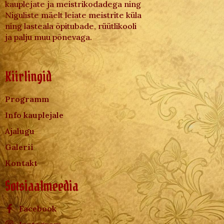
kauplejate ja meistrikodadega ning
Niguliste mäelt leiate meistrite küla
ning lasteala õpitubade, rüütlikooli
ja palju muu põnevaga.
Kiirlingid
Programm
Info kauplejale
Ajalugu
Galerii
Kontakt
Sotsiaalmeedia
Facebook