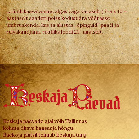
…rüütli kasvatamine algas väga varakult ( 7-a ). 10 –
aastaselt saadeti poiss kodust ära võõrasse
ümbruskonda, kus ta alustas „õpinguid” paaêi ja
relvakandjana, rüütliks löödi 21- aastselt.
Keskaja päevade ajal võib Tallinnas
kohata õitsva hansaaja hõngu –
Raekoja platsil toimub keskaja turg