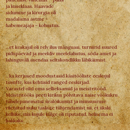
ja kuseklaas. Haavade
sidumine ja kirurgia oli
madalama astme –
habemeajaja – kohustus.
…et keskajal oli relv ilus mänguasi, turniirid suured
pidupäevad ja meeldiv meelelahutus, sõda amet ja
lahinguväli asendas seltskondlikku läbikäimist.
…ka kerjused moodustasid käsitööliste eeskujul
tsunfte, kus kehtisid ranged eeskirjad.
Varastel olid oma sellieksamid ja meistritööd.
Meistritööks peeti kirikus põlvitava naise vöökukru
tähelepanematut äralõikamist ja inimsuuruse
riietatud nuku taskute tühjendamist nii, et ükski
kelluke, mis kujule külge oli riputatud, helisema ei
hakkaks.