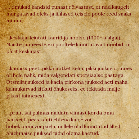
… timukad kandsid punast rõivastust, et nad kaugelt
märgatavad oleks ja linlased teisele poole teed saaks
minna.
…keskajal leiutati käärid ja nööbid (1300- a algul).
Naiste ja meeste eri pooltele kinnitatavad nööbid on
pärit keskajast.
…kauniks peeti pikka nõtket keha, pikki juukseid, moes
oli hele nahk, mida valgendati spetsiaalse pastaga.
Otsmikujuuksed ja kaela piirkona juuksed aeti maha,
kulmukarvad kitkuti õhukeseks, et tekitada mulje
pikast inimesest.
…pruut sai pulmas näidata viimast korda oma
juukseid, peas kanti ehtena kuld- või
hõbekrooni või paela, millele olid kinnitatud lilled.
Abielunaise juuksed pidid olema kaetud.