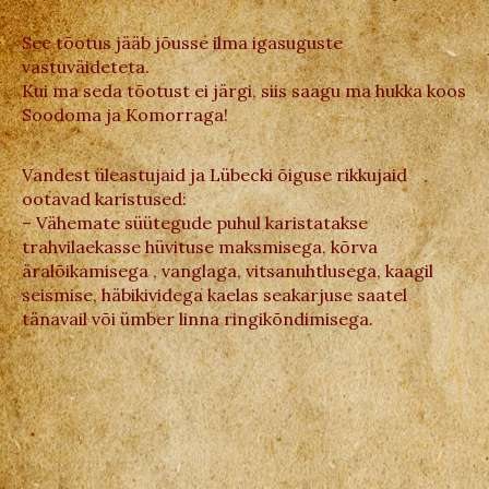
See tõotus jääb jõusse ilma igasuguste
vastuväideteta.
Kui ma seda tõotust ei järgi, siis saagu ma hukka koos
Soodoma ja Komorraga!
Vandest üleastujaid ja Lübecki õiguse rikkujaid
ootavad karistused:
– Vähemate süütegude puhul karistatakse
trahvilaekasse hüvituse maksmisega, kõrva
äralõikamisega , vanglaga, vitsanuhtlusega, kaagil
seismise, häbikividega kaelas seakarjuse saatel
tänavail või ümber linna ringikõndimisega.