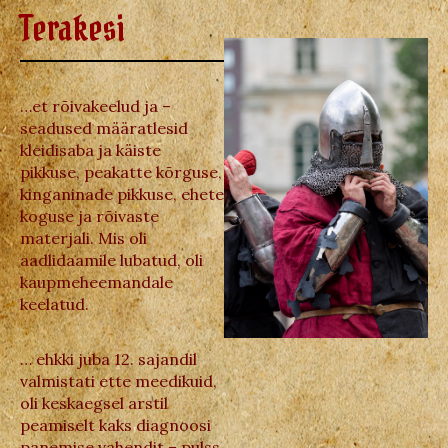
Terakesi
…et rõivakeelud ja –
seadused määratlesid
kleidisaba ja käiste
pikkuse, peakatte kõrguse,
kinganinade pikkuse, ehete
koguse ja rõivaste
materjali. Mis oli
aadlidaamile lubatud, oli
kaupmeheemandale
keelatud.
… ehkki juba 12. sajandil
valmistati ette meedikuid,
oli keskaegsel arstil
peamiselt kaks diagnoosi
panemise vahendit – pulss