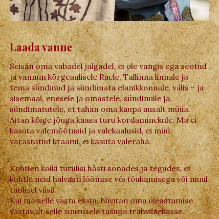
Laada vanne
Seisan oma vabadel jalgadel, ei ole vangis ega seotud
ja vannun kõrgeaulisele Raele, Tallinna linnale ja
tema sündinud ja sündimata elanikkonnale, välis – ja
sisemaal, enesele ja omastele, sündinuile ja
sündimatutele, et tahan oma kaupa ausalt müüa.
Aitan kõige jõuga kaasa turu kordaminekule. Ma ei
kasuta valemõõtusid ja valekaalusid, ei müü
varastatud kraami, ei kasuta valeraha.
Kohtlen kõiki turulisi hästi sõnades ja tegudes, ei
kohtle neid halvasti löömise või tõukamisega või muul
taolisel viisil.
Kui ma selle vastu eksin, hüvitan oma üleastumise
vastavalt selle suurusele tasuga trahvilaekasse.